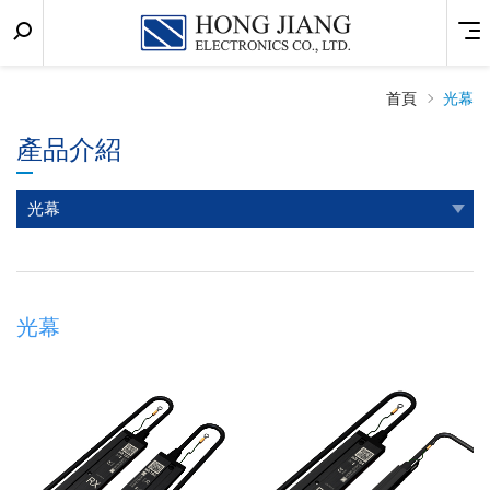
關
Menu
宏
鍵
匠
字
搜
首頁
光幕
實
尋
產品介紹
業
光幕
光幕