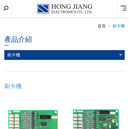
關
Menu
宏
鍵
匠
字
搜
首頁
刷卡機
實
尋
產品介紹
業
刷卡機
刷卡機